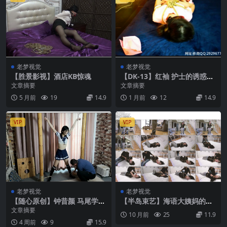
老梦视觉
老梦视觉
【胜景影视】酒店KB惊魂
【DK-13】红袖 护士的诱惑
篇，床上的挣扎，肉丝+KB+口
文章摘要
文章摘要
球！
5 月前
19
14.9
1 月前
12
14.9
VIP
VIP
老梦视觉
老梦视觉
【随心原创】钟昔颜 马尾学妹
【半岛束艺】海语大姨妈的下
火字形极限固定 鞭打 难受的
午
文章摘要
10 月前
25
11.9
枷锁
4 周前
9
15.9