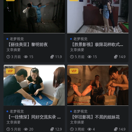
老梦视觉
老梦视觉
【丽佳美亚】黎明前夜
【胜景影视】极限花样欧式捆
绑
文章摘要
文章摘要
3 月前
15
11.9
5 月前
15
14.9
VIP
VIP
老梦视觉
老梦视觉
【一往情深】同好交流实录 下
【怀旧影苑】不屈的姐妹花
集.
文章摘要
文章摘要
5 月前
20
12.9
3 周前
4
14.9