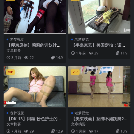
老梦视觉
老梦视觉
【樱束原创】莉莉的训奴计划
【半岛束艺】美国定拍：诺米
第五天
椅缚严重挣扎挠痒
文章摘要
1 年前
29
11.9
3 月前
22
14.9
VIP
VIP
老梦视觉
老梦视觉
【DK-13】阿狸 粉色护士的诱
【美束映画】捆绑不如跳舞2
惑！连体肉丝+口球！极限挑
上集是镣铐，下集自然要回归
文章摘要
文章摘要
逗！
绳艺
7 月前
29
12.9
1 月前
17
13.9