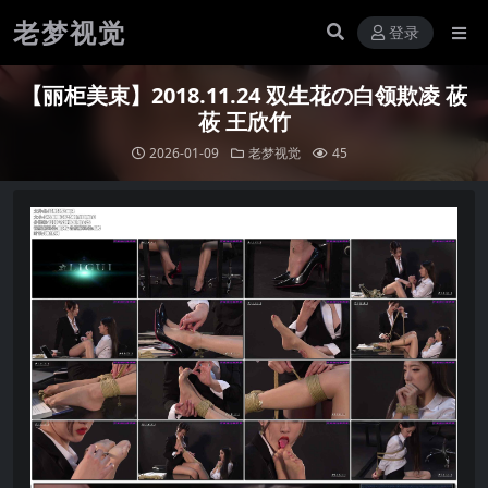
老梦视觉
登录
【丽柜美束】2018.11.24 双生花の白领欺凌 莜
莜 王欣竹
2026-01-09
老梦视觉
45