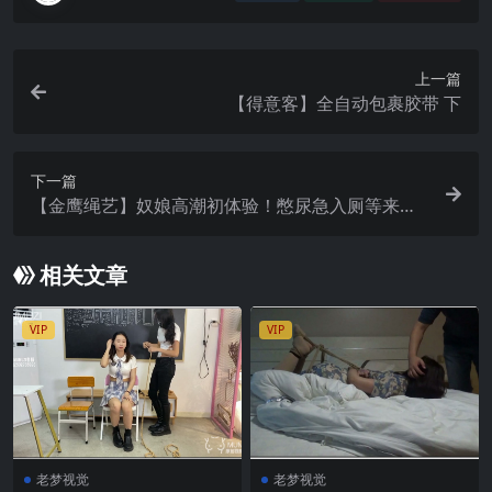
上一篇
【得意客】全自动包裹胶带 下
下一篇
【金鹰绳艺】奴娘高潮初体验！憋尿急入厕等来的
只有跳蛋
相关文章
VIP
VIP
老梦视觉
老梦视觉