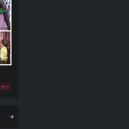
赞(
0
)