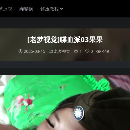
草冰视
绳精病
解压教程
[老梦视觉]喋血派03果果
2025-03-15
老梦视觉
1
0
449