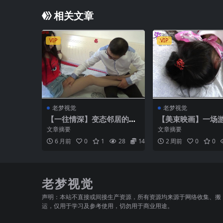
相关文章
VIP
VIP
老梦视觉
老梦视觉
【一往情深】变态邻居的艳
【美束映画】一场
遇
梦 中
文章摘要
文章摘要
6 月前
0
1
28
14.9
2 周前
0
0
老梦视觉
声明：本站不直接或间接生产资源，所有资源均来源于网络收集、搬
运，仅用于学习及参考使用，切勿用于商业用途。