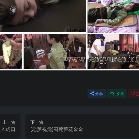
分享
收藏
点
上一篇
下一篇
羊入虎口
[老梦视觉]闷死警花金金