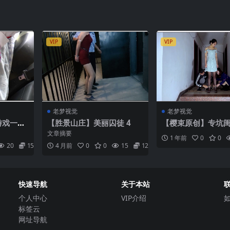
VIP
VIP
老梦视觉
老梦视觉
游戏一场
【胜景山庄】美丽囚徒 4
【樱束原创】专坑闺
又和老公一起骗来
文章摘要
1 年前
0
0
陪玩！夫妻两将她
20
15.9
4 月前
0
0
15
12.9
戴上口
快速导航
关于本站
个人中心
VIP介绍
标签云
网址导航