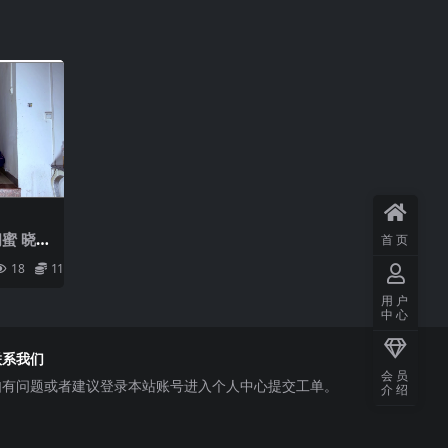
蜜 晓丽
首页
闺蜜让她
18
11.9
大字捆绑
用户
中心
联系我们
会员
如有问题或者建议登录本站账号进入个人中心提交工单。
介绍