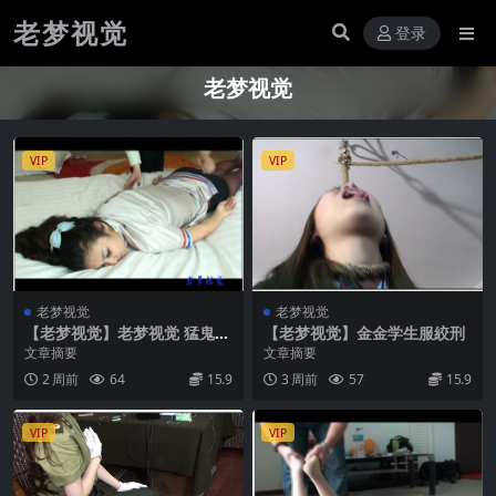
老梦视觉
登录
老梦视觉
VIP
VIP
老梦视觉
老梦视觉
【老梦视觉】老梦视觉 猛鬼街
【老梦视觉】金金学生服絞刑
三部 3
文章摘要
文章摘要
2 周前
64
15.9
3 周前
57
15.9
VIP
VIP